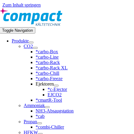
Zum Inhalt springen
Toggle Navigation
Produkte
CO2
*carbo-Box
*carbo-Line
*carbo-Rack
*carbo-Rack XL
*carbo-Chill
*carbo-Freeze
Ejektoren
*c-Ejector
EJCO2
*cmartR-Tool
Ammoniak
NH3-Absaugstation
*cab
Propan
*combi-Chiller
HFKW