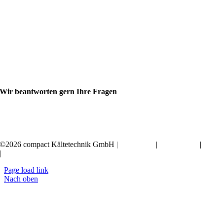
Wir beantworten gern Ihre Fragen
+49 351 20797-0
©2026 compact Kältetechnik GmbH |
Impressum
|
Datenschutz
|
AGB
|
Erklärung zur Barrierefreiheit
Page load link
Nach oben