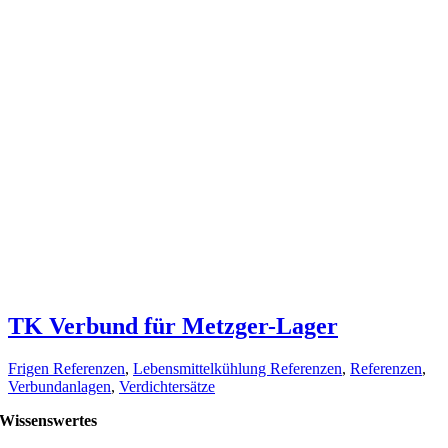
TK Verbund für Metzger-Lager
Frigen Referenzen
,
Lebensmittelkühlung Referenzen
,
Referenzen
,
Verbundanlagen
,
Verdichtersätze
Wissenswertes