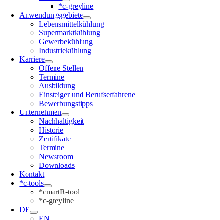
*c-greyline
Anwendungsgebiete
Lebensmittelkühlung
Supermarktkühlung
Gewerbekühlung
Industriekühlung
Karriere
Offene Stellen
Termine
Ausbildung
Einsteiger und Berufserfahrene
Bewerbungstipps
Unternehmen
Nachhaltigkeit
Historie
Zertifikate
Termine
Newsroom
Downloads
Kontakt
*c-tools
*cmartR-tool
*c-greyline
DE
EN