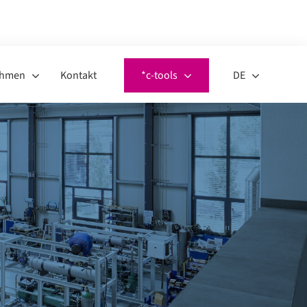
49 351 20797-0
KONTAKT AUFNEHMEN
ehmen
Kontakt
*c-tools
DE