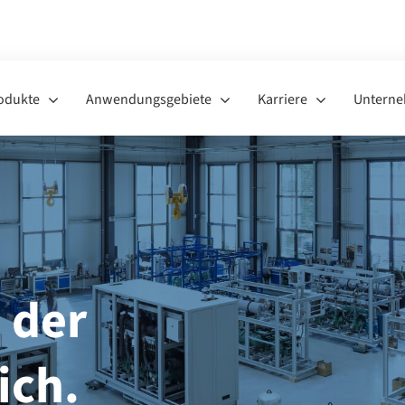
+
odukte
Anwendungsgebiete
Karriere
Untern
 der
ich.