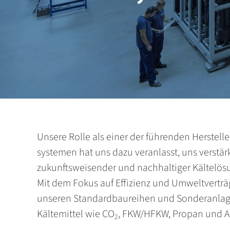
Unsere Rolle als einer der führenden Her­stell
systemen hat uns dazu veranlasst, uns verstär
zukunftsweisender und nach­haltiger Kältelös
Mit dem Fokus auf Effizienz und Umweltverträg­l
unseren Standardbau­reihen und Sonder­anla
Kältemittel wie CO
, FKW/HFKW, Propan und 
2