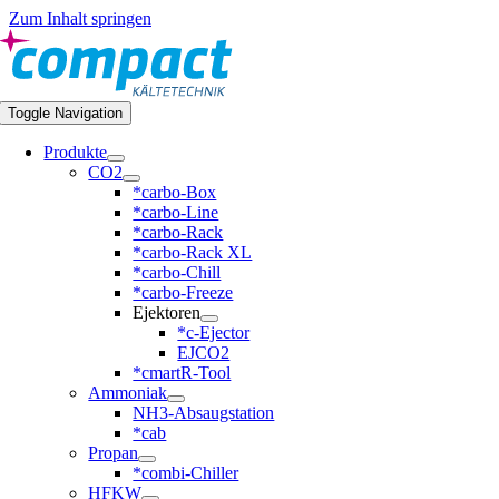
Zum Inhalt springen
Toggle Navigation
Produkte
CO2
*carbo-Box
*carbo-Line
*carbo-Rack
*carbo-Rack XL
*carbo-Chill
*carbo-Freeze
Ejektoren
*c-Ejector
EJCO2
*cmartR-Tool
Ammoniak
NH3-Absaugstation
*cab
Propan
*combi-Chiller
HFKW