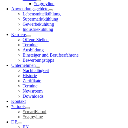
*c-greyline
Anwendungsgebiete
Lebensmittelkühlung
Supermarktkühlung
Gewerbekühlung
Industriekühlung
Karriere
Offene Stellen
Termine
Ausbildung
Einsteiger und Berufserfahrene
Bewerbungstipps
Unternehmen
Nachhaltigkeit
Historie
Zertifikate
Termine
Newsroom
Downloads
Kontakt
*c-tools
*cmartR-tool
*c-greyline
DE
EN