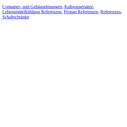
Container- und Gehäuselösungen
,
Kaltwassersätze
,
Lebensmittelkühlung Referenzen
,
Propan Referenzen
,
Referenzen
,
Schaltschränke