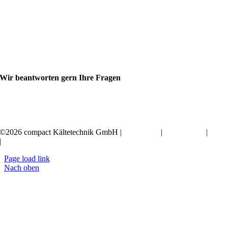
Wir beantworten gern Ihre Fragen
+49 351 20797-0
©2026 compact Kältetechnik GmbH |
Impressum
|
Datenschutz
|
AGB
|
Erklärung zur Barrierefreiheit
Page load link
Nach oben