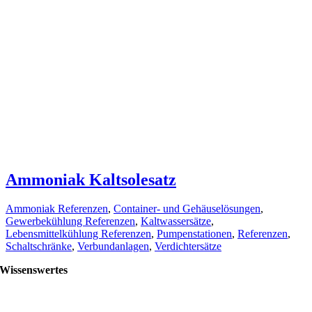
Ammoniak Kaltsolesatz
Ammoniak Referenzen
,
Container- und Gehäuselösungen
,
Gewerbekühlung Referenzen
,
Kaltwassersätze
,
Lebensmittelkühlung Referenzen
,
Pumpenstationen
,
Referenzen
,
Schaltschränke
,
Verbundanlagen
,
Verdichtersätze
Wissenswertes
Coole Jobs bei compact Kältetechnik
Neuigkeiten von compact Kältetechnik