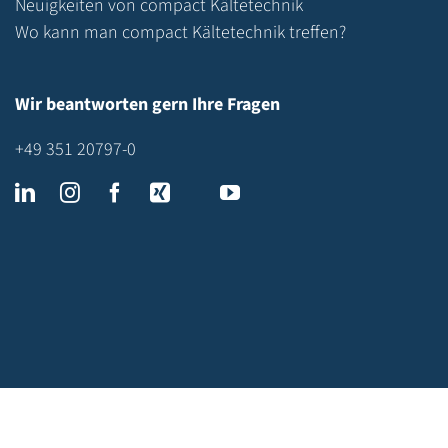
Neuigkeiten von compact Kältetechnik
Wo kann man compact Kältetechnik treffen?
Wir beantworten gern Ihre Fragen
+49 351 20797-0
©2026 compact Kältetechnik GmbH |
Impressum
|
Datenschutz
|
AGB
|
Erklärung zur Barrierefreiheit