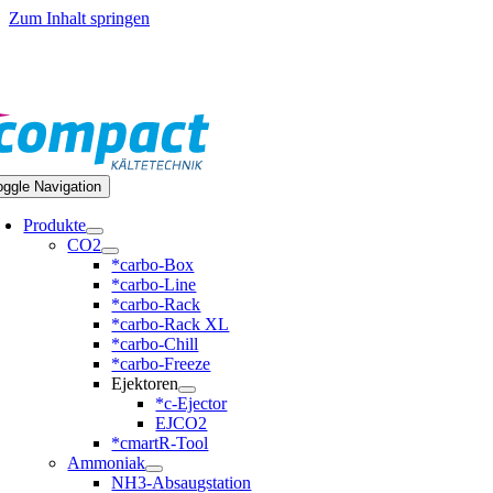
Zum Inhalt springen
9 351 20797-0
oggle Navigation
Produkte
CO2
*carbo-Box
*carbo-Line
*carbo-Rack
*carbo-Rack XL
*carbo-Chill
*carbo-Freeze
Ejektoren
*c-Ejector
EJCO2
*cmartR-Tool
Ammoniak
NH3-Absaugstation