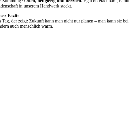
e Stimmung?
Offen, neugierig und herzlich.
Egal ob Nachbarn, Famili
idenschaft in unserem Handwerk steckt.
ser Fazit:
n Tag, der zeigt: Zukunft kann man nicht nur planen – man kann sie bei 
ndern auch menschlich warm.