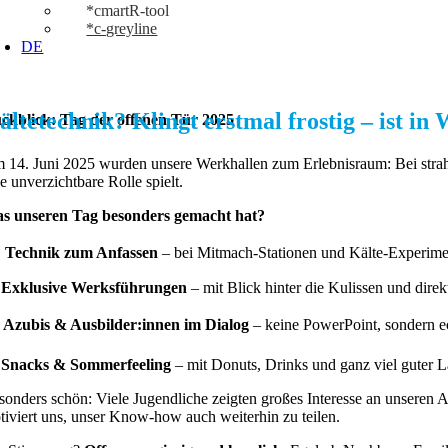
*cmartR-tool
*c-greyline
DE
ältetechnik? Klingt erstmal frostig – ist 
ckblick: Tag der offenen Tür 2025
 14. Juni 2025 wurden unsere Werkhallen zum Erlebnisraum: Bei strahl
e unverzichtbare Rolle spielt.
s unseren Tag besonders gemacht hat?
♂️
Technik zum Anfassen
– bei Mitmach-Stationen und Kälte-Experimen

Exklusive Werksführungen
– mit Blick hinter die Kulissen und direk

Azubis & Ausbilder:innen im Dialog
– keine PowerPoint, sondern 

Snacks & Sommerfeeling
– mit Donuts, Drinks und ganz viel guter 
sonders schön: Viele Jugendliche zeigten großes Interesse an unseren
tiviert uns, unser Know-how auch weiterhin zu teilen.