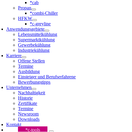
*cab
Propan
*combi-Chiller
HFKW
*c-greyline
Anwendungsgebiete
Lebensmittelkühlung
Supermarktkühlung
Gewerbekühlung
Industriekühlung
Karriere
Offene Stellen
Termine
Ausbildung
Einsteiger und Berufserfahrene
Bewerbungstipps
Unternehmen
Nachhaltigkeit
Historie
Zertifikate
Termine
Newsroom
Downloads
Kontakt
*c-tools