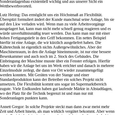
Sonderanlagenbau existentiell wichtig und aus unserer Sicht ein
Wettbewerbsvorteil.
Lutz Hering: Das ermöglicht uns ein Höchstmaß an Flexibilität.
Überspitzt formuliert ändert der Kunde manchmal seine Anlage, bis sie
auf den Lkw verladen wird. Wenn man zu viele Arbeitsvorgänge
ausgelagert hat, kann man nicht mehr schnell genug reagieren und es
würde unverhältnismäßig teuer werden. Das kann man nur mit einer
hohen Fertigungstiefe in den Griff bekommen. Ein nettes Beispiel
hierfür ist eine Anlage, die wir kürzlich ausgeliefert haben. Die
Kältetechnik ist eigentlich nichts Außergewöhnliches. Aber der
Maschinenraum, in den die Anlage hineinmusste, ist nur eine bessere
Besenkammer und auch noch im 2. Stock des Gebäudes. Die
Einbringung der Maschine musste über ein Fenster erfolgen. Hierfür
haben wir die Anlage bei uns im Werk errichtet und danach in mehrere
Einzelmodule zerlegt, die dann vor Ort wieder zusammengefügt
werden konnten. Mit Geräten von der Stange und einer
Standardproduktion kann der Betreiber ein solches Projekt nicht
umsetzen. Die Flexibilität kommt uns sogar im Supermarktbereich
zugute. Viele Endkunden haben gut laufende Märkte in Altstadtlagen,
wo der Platz für die Technik begrenzt ist und man nur mit
Sonderanlagen punkten kann.
Annett Gregor: In solche Projekte steckt man dann zwar meist mehr
Zeit und Arbeit hinein, als man wirklich vergütet bekommt. Aber wenn