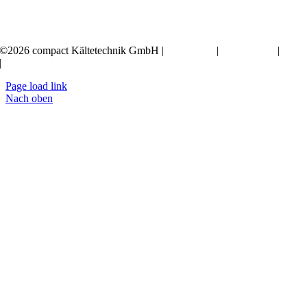
+49 351 20797-0
©2026 compact Kältetechnik GmbH |
Impressum
|
Datenschutz
|
AGB
|
Erklärung zur Barrierefreiheit
Page load link
Nach oben