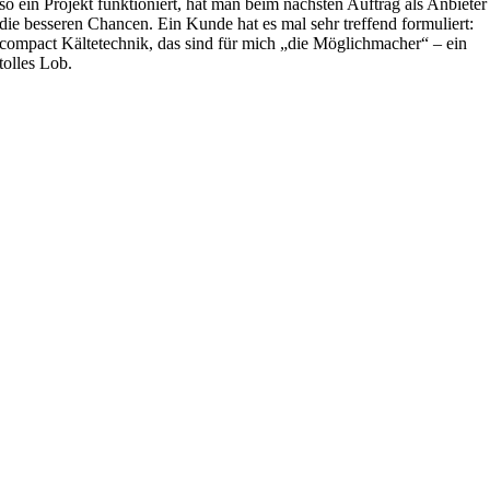
so ein Projekt funktioniert, hat man beim nächsten Auftrag als Anbieter
die besseren Chancen. Ein Kunde hat es mal sehr treffend formuliert:
compact Kältetechnik, das sind für mich „die Möglichmacher“ – ein
tolles Lob.