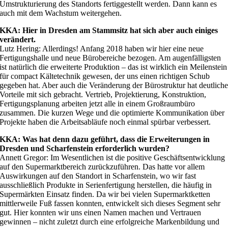
Umstrukturierung des Standorts fertiggestellt werden. Dann kann es
auch mit dem Wachstum weitergehen.
KKA: Hier in Dresden am Stammsitz hat sich aber auch einiges
verändert.
Lutz Hering: Allerdings! Anfang 2018 haben wir hier eine neue
Fertigungshalle und neue Bürobereiche bezogen. Am augenfälligsten
ist natürlich die erweiterte Produktion – das ist wirklich ein Meilenstein
für compact Kältetechnik gewesen, der uns einen richtigen Schub
gegeben hat. Aber auch die Veränderung der Bürostruktur hat deutlich
Vorteile mit sich gebracht. Vertrieb, Projektierung, Konstruktion,
Fertigungsplanung arbeiten jetzt alle in einem Großraumbüro
zusammen. Die kurzen Wege und die optimierte Kommunikation über
Projekte haben die Arbeitsabläufe noch einmal spürbar verbessert.
KKA: Was hat denn dazu geführt, dass die Erweiterungen in
Dresden und Scharfenstein erforderlich wurden?
Annett Gregor: Im Wesentlichen ist die positive Geschäftsentwicklung
auf den Supermarktbereich zurückzuführen. Das hatte vor allem
Auswirkungen auf den Standort in Scharfenstein, wo wir fast
ausschließlich Produkte in Serienfertigung herstellen, die häufig in
Supermärkten Einsatz finden. Da wir bei vielen Supermarktketten
mittlerweile Fuß fassen konnten, entwickelt sich dieses Segment sehr
gut. Hier konnten wir uns einen Namen machen und Vertrauen
gewinnen – nicht zuletzt durch eine erfolgreiche Markenbildung und