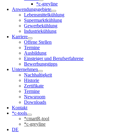
*c-greyline
Anwendungsgebiete
Lebensmittelkühlung
Supermarktkühlung
Gewerbekühlung
Industriekühlung
Karriere
Offene Stellen
Termine
Ausbildung
Einsteiger und Berufserfahrene
Bewerbungstipps
Unternehmen
Nachhaltigkeit
Historie
Zertifikate
Termine
Newsroom
Downloads
Kontakt
*c-tools
*cmartR-tool
*c-greyline
DE