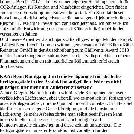
können. Bereits 2012 haben wir einen eigenen Schulungsbereich für
CO2-Anlagen für Kunden und Mitarbeiter eingerichtet. Dort finden
auch unsere Forschung und Entwicklung statt. Ein Resultat dieser
Forschungsarbeit ist beispielsweise die hauseigene Ejektortechnik „c-
Ejektor“. Diese frühe Investition zahlt sich jetzt aus. Ich bin wirklich
stolz auf die Entwicklung der compact Kältetechnik GmbH in den
vergangenen Jahren.
Und unsere Arbeit wird auch ganz offiziell gewürdigt: Mit dem Projekt
„Biotest Next Level“ konnten wir uns gemeinsam mit der Klima-Kälte
Reinraum GmbH in der Ausschreibung zum Chillventa-Award 2018
mit der Umsetzung eines zukunftsweisenden Kälteprojektes in einem
Pharmazieunternehmen mit natürlichen Kältemitteln erfolgreich
durchsetzen.
KKA: Beim Rundgang durch die Fertigung ist mir die hohe
Fertigungstiefe in der Produktion aufgefallen. Wäre es nicht
günstiger, hier mehr auf Zulieferer zu setzen?
Annett Gregor: Natürlich haben wir für viele Komponenten unsere
verlässlichen Lieferanten, aber überall, wo es möglich ist, fertigen wir
unsere Anlagen selbst, um die Qualität im Griff zu haben. Ein Beispiel
hierfür ist unsere eigene Gestell-Fertigung und die hausinterne
Lackierung. Je mehr Arbeitsschritte man selbst beeinflussen kann,
umso schneller und besser ist es uns auch möglich auf
Kundenwünsche einzugehen und diese zeitnah umzusetzen. Die
Fertigungstiefe in unserer Produktion ist vor allem für den