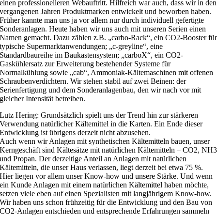
einen professionelleren Webauftritt. Hilfreich war auch, dass wir in den
vergangenen Jahren Produktmarken entwickelt und beworben haben.
Früher kannte man uns ja vor allem nur durch individuell gefertigte
Sonderanlagen. Heute haben wir uns auch mit unseren Serien einen
Namen gemacht. Dazu zählen z.B. „carbo-Rack“, ein CO2-Booster fü
typische Supermarktanwendungen; „c-greyline“, eine
Standardbaureihe im Baukastensystem; „carboX“, ein CO2-
Gaskühlersatz zur Erweiterung bestehender Systeme für
Normalkühlung sowie „cab“, Ammoniak-Kältemaschinen mit offenen
Schraubenverdichtern. Wir stehen stabil auf zwei Beinen: der
Serienfertigung und dem Sonderanlagenbau, den wir nach vor mit
gleicher Intensität betreiben.
Lutz Hering: Grundsätzlich spielt uns der Trend hin zur stärkeren
Verwendung natürlicher Kältemittel in die Karten. Ein Ende dieser
Entwicklung ist übrigens derzeit nicht abzusehen.
Auch wenn wir Anlagen mit synthetischen Kältemitteln bauen, unser
Kerngeschäft sind Kältesätze mit natürlichen Kältemitteln – CO2, NH
und Propan. Der derzeitige Anteil an Anlagen mit natürlichen
Kältemitteln, die unser Haus verlassen, liegt derzeit bei etwa 75 %.
Hier liegen vor allem unser Know-how und unsere Stärke. Und wenn
ein Kunde Anlagen mit einem natürlichen Kältemittel haben möchte,
setzen viele eben auf einen Spezialisten mit langjährigem Know-how.
Wir haben uns schon frühzeitig für die Entwicklung und den Bau von
CO2-Anlagen entschieden und entsprechende Erfahrungen sammeln