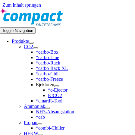
Zum Inhalt springen
Toggle Navigation
Produkte
CO2
*carbo-Box
*carbo-Line
*carbo-Rack
*carbo-Rack XL
*carbo-Chill
*carbo-Freeze
Ejektoren
*c-Ejector
EJCO2
*cmartR-Tool
Ammoniak
NH3-Absaugstation
*cab
Propan
*combi-Chiller
HFKW