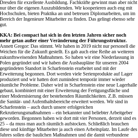
Dresden für exzellente Ausbildung. Fachkräfte gewinnt man aber nicht
nur über die eigenen Auszubildenden. Wir kooperieren auch eng mit
Hochschulen, bieten Praktika an und betreuen Diplomarbeiten, um im
Bereich der Ingenieure Mitarbeiter zu finden. Das gelingt ebenso sehr
gut.
KKA: Bei compact hat sich in den letzten Jahren sicher noch
mehr getan außer einer Veränderung der Führungsstruktur.
Annett Gregor: Das stimmt. Wir haben in 2019 nicht nur personell die
Weichen für die Zukunft gestellt. Es gab auch eine Reihe an weiteren
zukunftsweisenden Maßnahmen. So haben wir eine Niederlassung in
Polen gegründet und wir haben die Ausbaupläne für unseren 2004
gegründeten Standort in Scharfenstein erarbeitet und mit der
Erweiterung begonnen. Dort werden viele Serienprodukte auf Lager
produziert und wir hatten dort zumindest temporär immer wieder
räumliche Probleme. Daher wird in Scharfenstein eine neue Lagerhalle
gebaut, kombiniert mit einer Erweiterung der Fertigungsfläche und
einer Modernisierung der bestehenden Räumlichkeiten. Z.B. müssen
die Sanitär- und Aufenthaltsbereiche erweitert werden. Wir sind in
Scharfenstein – auch durch unsere erfolgreichen
Rekrutierungsmaßnahmen – ein bekannter und beliebter Arbeitgeber
geworden. Begonnen haben wir dort mit vier Personen, derzeit sind es
25 – da muss man auch räumlich aufstocken. Schließlich brauchen
diese und künftige Mitarbeiter ja auch einen Arbeitsplatz. Im Laufe des
Jahres sollen die baulichen Maßnahmen und die damit verbundene