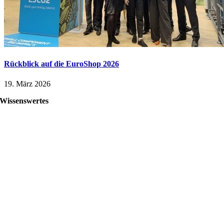
Rückblick auf die EuroShop 2026
19. März 2026
Wissenswertes
Coole Jobs bei compact Kältetechnik
Neuigkeiten von compact Kältetechnik
Wo kann man compact Kältetechnik treffen?