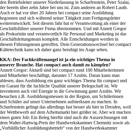
den Betriebsleiter unserer Niederlassung in Scharfenstein, Peter Szalai,
der bereits über zehn Jahre bei uns ist. Zum anderen an Robert Lauth.
Auch er hat vor über 20 Jahren bei compact seine Ausbildung
begonnen und sich während seiner Tätigkeit zum Fertigungsleiter
weiterentwickelt. Seit diesem Jahr hat er Verantwortung als einer der
Geschäftsführer unserer Firma übernommen. Und mit Annett Gregor
als Prokuristin und verantwortlich für Personal und Marketing ist das
Geschäftsleitungsteam komplett. Alle Entscheidungen werden in
diesem Führungsteam getroffen. Dem Generationswechsel bei compac
Kältetechnik kann ich daher ganz beruhigt ins Auge sehen.
KKA: Der Fachkräftemangel ist ja ein wichtiges Thema in
unserer Branche. Hat compact auch damit zu kämpfen?
Annett Gregor: Aktuell sind bei compact rund 100 Mitarbeiterinnen
und Mitarbeiter beschäftigt, darunter 17 Azubis. Daran kann man
ablesen, dass Ausbildung ein ganz wichtiges Thema für compact und
ein Garant für die fachliche Qualität unserer Belegschaft ist. Wir
investieren auch viel Energie in die Gewinnung guter Azubis. Wir
besuchen z.B. Ausbildungsmessen in der Region, um Schülerinnen
und Schüler auf unser Unternehmen aufmerksam zu machen. In
Scharfenstein gelingt das allerdings fast besser als hier in Dresden, weil
der Wettbewerb auf dem Arbeitsmarkt hier größer ist. Aber wir machen
einen guten Job: Ein Beleg hierfür sind auch die Auszeichnungen mit
dem Walter-Hartwig-Preis der Handwerkskammer Chemnitz sowie als
„Vorbildlicher Ausbildungsbetrieb“ von der Handwerkskammer