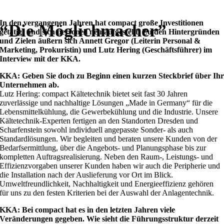
In den vergangenen Jahren hat compact große Investitionen
“Die Möglichmacher”
getätigt und sich personell neu aufgestellt. Zu den Hintergründen
und Zielen äußern sich Annett Gregor (Leiterin Personal &
Marketing, Prokuristin) und Lutz Hering (Geschäftsführer) im
Interview mit der KKA.
KKA: Geben Sie doch zu Beginn einen kurzen Steckbrief über Ih
Unternehmen ab.
Lutz Hering: compact Kältetechnik bietet seit fast 30 Jahren
zuverlässige und nachhaltige Lösungen „Made in Germany“ für die
Lebensmittelkühlung, die Gewerbekühlung und die Industrie. Unsere
Kältetechnik-Experten fertigen an den Standorten Dresden und
Scharfenstein sowohl individuell angepasste Sonder- als auch
Standardlösungen. Wir begleiten und beraten unsere Kunden von der
Bedarfsermittlung, über die Angebots- und Planungsphase bis zur
kompletten Auftragsrealisierung. Neben den Raum-, Leistungs- und
Effizienzvorgaben unserer Kunden haben wir auch die Peripherie und
die Installation nach der Auslieferung vor Ort im Blick.
Umweltfreundlichkeit, Nachhaltigkeit und Energieeffizienz gehören
für uns zu den festen Kriterien bei der Auswahl der Anlagentechnik.
KKA: Bei compact hat es in den letzten Jahren viele
Veränderungen gegeben. Wie sieht die Führungsstruktur derzeit