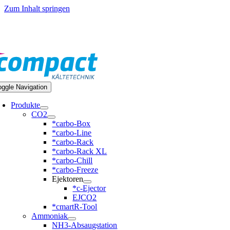
Zum Inhalt springen
9 351 20797-0
oggle Navigation
Produkte
CO2
*carbo-Box
*carbo-Line
*carbo-Rack
*carbo-Rack XL
*carbo-Chill
*carbo-Freeze
Ejektoren
*c-Ejector
EJCO2
*cmartR-Tool
Ammoniak
NH3-Absaugstation