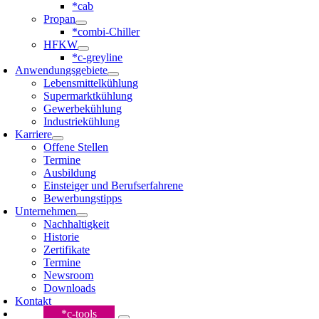
*cab
Propan
*combi-Chiller
HFKW
*c-greyline
Anwendungsgebiete
Lebensmittelkühlung
Supermarktkühlung
Gewerbekühlung
Industriekühlung
Karriere
Offene Stellen
Termine
Ausbildung
Einsteiger und Berufserfahrene
Bewerbungstipps
Unternehmen
Nachhaltigkeit
Historie
Zertifikate
Termine
Newsroom
Downloads
Kontakt
*c-tools