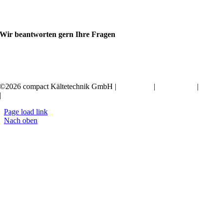
Wir beantworten gern Ihre Fragen
+49 351 20797-0
©2026 compact Kältetechnik GmbH |
Impressum
|
Datenschutz
|
AGB
|
Erklärung zur Barrierefreiheit
Page load link
Nach oben