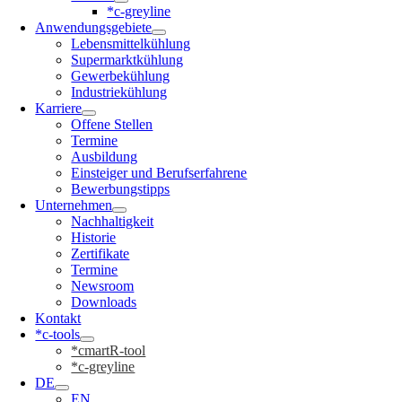
*c-greyline
Anwendungsgebiete
Lebensmittelkühlung
Supermarktkühlung
Gewerbekühlung
Industriekühlung
Karriere
Offene Stellen
Termine
Ausbildung
Einsteiger und Berufserfahrene
Bewerbungstipps
Unternehmen
Nachhaltigkeit
Historie
Zertifikate
Termine
Newsroom
Downloads
Kontakt
*c-tools
*cmartR-tool
*c-greyline
DE
EN