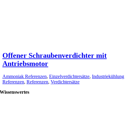
Offener Schraubenverdichter mit
Antriebsmotor
Ammoniak Referenzen
,
Einzelverdichtersätze
,
Industriekühlung
Referenzen
,
Referenzen
,
Verdichtersätze
Wissenswertes
Coole Jobs bei compact Kältetechnik
Neuigkeiten von compact Kältetechnik
Wo kann man compact Kältetechnik treffen?