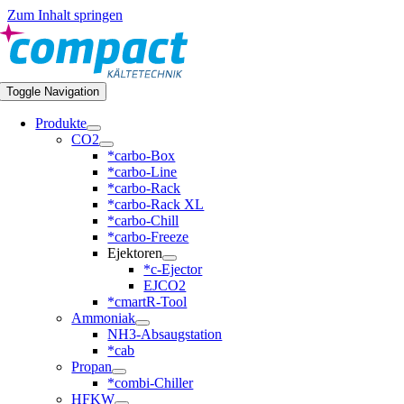
Zum Inhalt springen
Toggle Navigation
Produkte
CO2
*carbo-Box
*carbo-Line
*carbo-Rack
*carbo-Rack XL
*carbo-Chill
*carbo-Freeze
Ejektoren
*c-Ejector
EJCO2
*cmartR-Tool
Ammoniak
NH3-Absaugstation
*cab
Propan
*combi-Chiller
HFKW