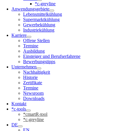
*c-greyline
Anwendungsgebiete
Lebensmittelkühlung
Supermarktkühlung
Gewerbekühlung
Industriekühlung
Karriere
Offene Stellen
Termine
Ausbildung
Einsteiger und Berufserfahrene
Bewerbungstipps
Unternehmen
Nachhaltigkeit
Historie
Zertifikate
Termine
Newsroom
Downloads
Kontakt
*c-tools
*cmartR-tool
*c-greyline
DE
EN