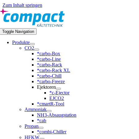
Zum Inhalt springen
Toggle Navigation
Produkte
CO2
*carbo-Box
*carbo-Line
*carbo-Rack
*carbo-Rack XL
*carbo-Chill
*carbo-Freeze
Ejektoren
*c-Ejector
EJCO2
*cmartR-Tool
Ammoniak
NH3-Absaugstation
*cab
Propan
*combi-Chiller
HFKW