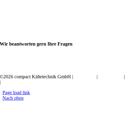
Wir beantworten gern Ihre Fragen
+49 351 20797-0
©2026 compact Kältetechnik GmbH |
Impressum
|
Datenschutz
|
AGB
|
Erklärung zur Barrierefreiheit
Page load link
Nach oben