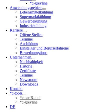
*c-greyline
Anwendungsgebiete
Lebensmittelkühlung
Supermarktkühlung
Gewerbekühlung
Industriekühlung
Karriere
Offene Stellen
Termine
Ausbildung
Einsteiger und Berufserfahrene
Bewerbungstipps
Unternehmen
Nachhaltigkeit
Historie
Zertifikate
Termine
Newsroom
Downloads
Kontakt
*c-tools
*cmartR-tool
*c-greyline
DE