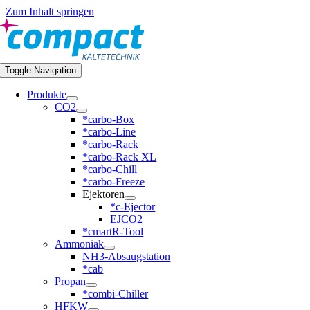
Zum Inhalt springen
Toggle Navigation
Produkte
CO2
*carbo-Box
*carbo-Line
*carbo-Rack
*carbo-Rack XL
*carbo-Chill
*carbo-Freeze
Ejektoren
*c-Ejector
EJCO2
*cmartR-Tool
Ammoniak
NH3-Absaugstation
*cab
Propan
*combi-Chiller
HFKW