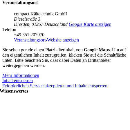
Veranstaltungsort
compact Kältetechnik GmbH
Dieselstraße 3
Dresden
,
01257
Deutschland
Google Karte anzeigen
Telefon
+49 351 207970
Veranstaltungsort-Website anzeigen
Sie sehen gerade einen Platzhalterinhalt von
Google Maps
. Um auf
den eigentlichen Inhalt zuzugreifen, klicken Sie auf die Schaltfläche
unten. Bitte beachten Sie, dass dabei Daten an Drittanbieter
weitergegeben werden.
Mehr Informationen
Inhalt entsperren
Erforderlichen Service akzeptieren und Inhalte entsperren
Wissenswertes
Coole Jobs bei compact Kältetechnik
Neuigkeiten von compact Kältetechnik
Wo kann man compact Kältetechnik treffen?