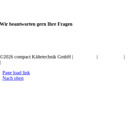
Wir beantworten gern Ihre Fragen
+49 351 20797-0
©2026 compact Kältetechnik GmbH |
Impressum
|
Datenschutz
|
AGB
|
Erklärung zur Barrierefreiheit
Page load link
Nach oben