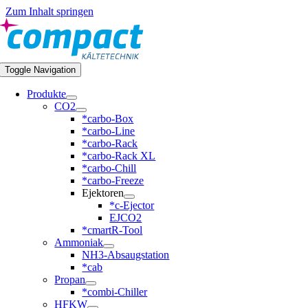
Zum Inhalt springen
Toggle Navigation
Produkte
CO2
*carbo-Box
*carbo-Line
*carbo-Rack
*carbo-Rack XL
*carbo-Chill
*carbo-Freeze
Ejektoren
*c-Ejector
EJCO2
*cmartR-Tool
Ammoniak
NH3-Absaugstation
*cab
Propan
*combi-Chiller
HFKW