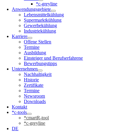
*c-greyline
Anwendungsgebiete
Lebensmittelkühlung
Supermarktkühlung
Gewerbekühlung
Industriekühlung
Karriere
Offene Stellen
Termine
Ausbildung
Einsteiger und Berufserfahrene
Bewerbungstipps
Unternehmen
Nachhaltigkeit
Historie
Zertifikate
Termine
Newsroom
Downloads
Kontakt
*c-tools
*cmartR-tool
*c-greyline
DE