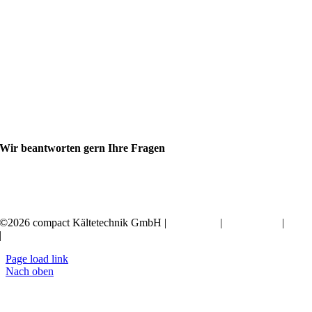
Wir beantworten gern Ihre Fragen
+49 351 20797-0
©2026 compact Kältetechnik GmbH |
Impressum
|
Datenschutz
|
AGB
|
Erklärung zur Barrierefreiheit
Page load link
Nach oben