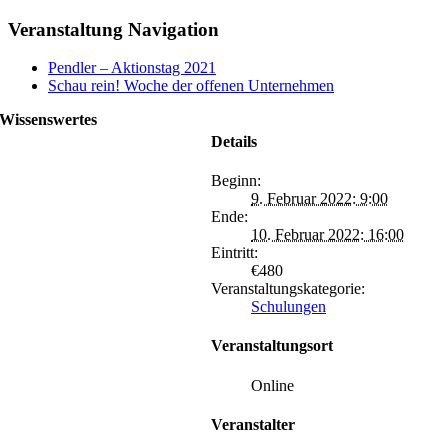
Veranstaltung Navigation
Pendler – Aktionstag 2021
Schau rein! Woche der offenen Unternehmen
Wissenswertes
Details
Coole Jobs bei compact
Kältetechnik
Beginn:
Neuigkeiten von compact
9. Februar 2022: 9:00
Kältetechnik
Ende:
Wo kann man compact
10. Februar 2022: 16:00
Kältetechnik treffen?
Eintritt:
€480
Veranstaltungskategorie:
Schulungen
Veranstaltungsort
Online
Veranstalter