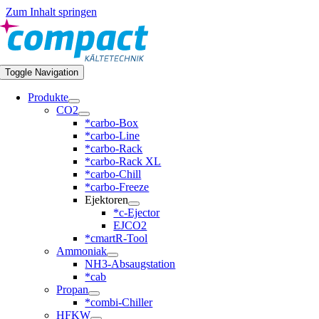
Zum Inhalt springen
Toggle Navigation
Produkte
CO2
*carbo-Box
*carbo-Line
*carbo-Rack
*carbo-Rack XL
*carbo-Chill
*carbo-Freeze
Ejektoren
*c-Ejector
EJCO2
*cmartR-Tool
Ammoniak
NH3-Absaugstation
*cab
Propan
*combi-Chiller
HFKW