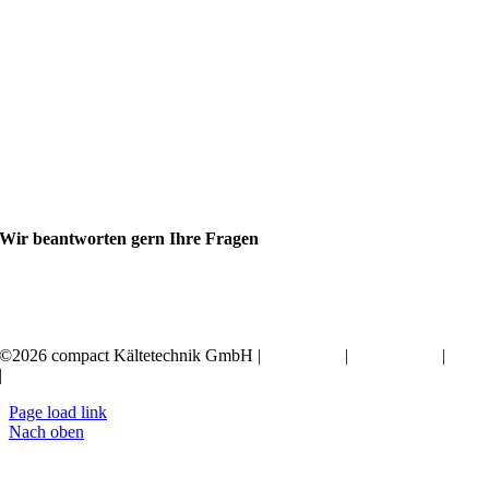
Wir beantworten gern Ihre Fragen
+49 351 20797-0
©2026 compact Kältetechnik GmbH |
Impressum
|
Datenschutz
|
AGB
|
Erklärung zur Barrierefreiheit
Page load link
Nach oben