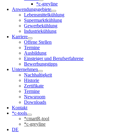
*c-greyline
Anwendungsgebiete
Lebensmittelkühlung
Supermarktkühlung
Gewerbekühlung
Industriekühlung
Karriere
Offene Stellen
Termine
Ausbildung
Einsteiger und Berufserfahrene
Bewerbungstipps
Unternehmen
Nachhaltigkeit
Historie
Zertifikate
Termine
Newsroom
Downloads
Kontakt
*c-tools
*cmartR-tool
*c-greyline
DE