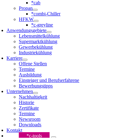
*cab
Propan
*combi-Chiller
HFKW
*c-greyline
Anwendungsgebiete
Lebensmittelkühlung
Supermarktkühlung
Gewerbekühlung
Industriekühlung
Karriere
Offene Stellen
Termine
Ausbildung
Einsteiger und Berufserfahrene
Bewerbungstipps
Unternehmen
Nachhaltigkeit
Historie
Zertifikate
Termine
Newsroom
Downloads
Kontakt
*c-tools