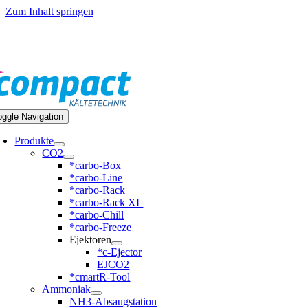
Zum Inhalt springen
9 351 20797-0
oggle Navigation
Produkte
CO2
*carbo-Box
*carbo-Line
*carbo-Rack
*carbo-Rack XL
*carbo-Chill
*carbo-Freeze
Ejektoren
*c-Ejector
EJCO2
*cmartR-Tool
Ammoniak
NH3-Absaugstation