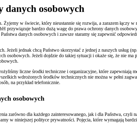
ny danych osobowych
yjemy w świecie, który nieustannie się rozwija, a zarazem łączy w r
H przywiązuje bardzo dużą wagę do prawa ochrony danych osobowych,
Państwa danych osobowych i zawsze staramy się zapewnić odpowiedni
 Jeżeli jednak chcą Państwo skorzystać z jednej z naszych usług (np
 osobowych. Jeżeli dojdzie do takiej sytuacji i okaże się, że nie ma
sobowych.
yliśmy liczne środki techniczne i organizacyjne, które zapewniają m
 wszelkich wdrożonych środków technicznych nie można w pełni zagwa
ób, na przykład telefonicznie.
anych osobowych
enia zarówno dla każdego zainteresowanego, jak i dla Państwa, czyli 
ywamy w niniejszej polityce prywatności. Pojęcia, które wymagają bard