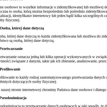
ne osobowe to wszelkie informacje o zidentyfikowanej lub możliwej do
zyczna to osoba, którą można bezpośrednio lub pośrednio zidentyfikowa
kalizacji, identyfikator internetowy lub jeden bądź kilka szczególnych
oby fizycznej.
 Osoba, której dane dotyczą
oba, której dane dotyczą to każda zidentyfikowana lub możliwa do zide
ństwo są osobą, której dane dotyczą.
 Przetwarzanie
zetwarzanie oznacza jedną lub kilka operacji wykonywanych w związ
ynności związane z danymi, takie jak ich zbieranie, analizowanie, prz
 Profilowanie
ofilowanie to każdy rodzaj zautomatyzowanego przetwarzania danych 
obistych dotyczących osoby fizycznej.
 naszej stronie internetowej chronimy Państwa dane osobowe i dlatego 
 Pseudonimizacja
eudonimizacja to przetwarzanie danych osobowych w taki sposób, że d