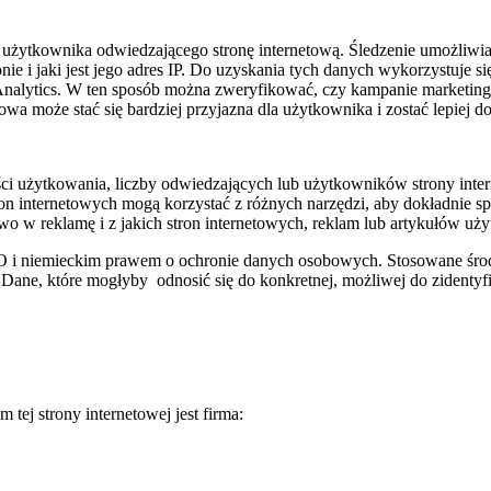
użytkownika odwiedzającego stronę internetową. Śledzenie umożliwia u
ie i jaki jest jego adres IP. Do uzyskania tych danych wykorzystuje się
 Analytics. W ten sposób można zweryfikować, czy kampanie marketingo
owa może stać się bardziej przyjazna dla użytkownika i zostać lepiej d
ści użytkowania, liczby odwiedzających lub użytkowników strony inte
ron internetowych mogą korzystać z różnych narzędzi, aby dokładnie sp
wo w reklamę i z jakich stron internetowych, reklam lub artykułów uż
 i niemieckim prawem o ochronie danych osobowych. Stosowane środk
ane, które mogłyby odnosić się do konkretnej, możliwej do zidenty
tej strony internetowej jest firma: