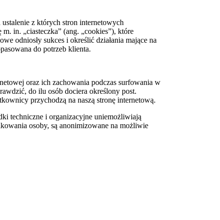
stalenie z których stron internetowych
 m. in. „ciasteczka” (ang. „cookies”), które
we odniosły sukces i określić działania mające na
opasowana do potrzeb klienta.
rnetowej oraz ich zachowania podczas surfowania w
rawdzić, do ilu osób dociera określony post.
ytkownicy przychodzą na naszą stronę internetową.
i techniczne i organizacyjne uniemożliwiają
fikowania osoby, są anonimizowane na możliwie