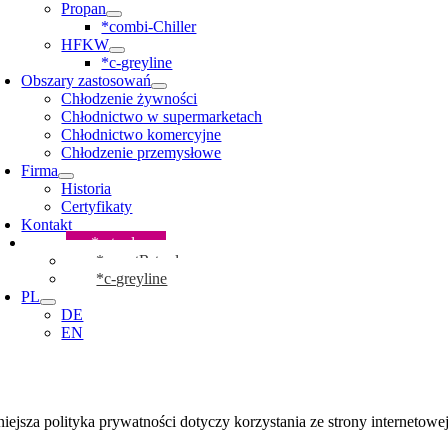
Propan
*combi-Chiller
HFKW
*c-greyline
Obszary zastosowań
Chłodzenie żywności
Chłodnictwo w supermarketach
Chłodnictwo komercyjne
Chłodzenie przemysłowe
Firma
Historia
Certyfikaty
Kontakt
*c-tools
*cmartR-tool
*c-greyline
PL
DE
EN
niejsza polityka prywatności dotyczy korzystania ze strony internetowe