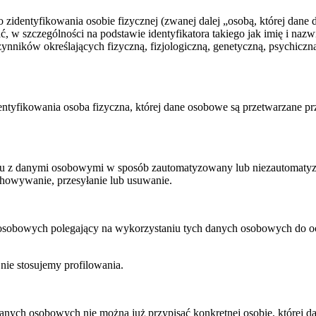
 zidentyfikowania osobie fizycznej (zwanej dalej „osobą, której dane
ć, w szczególności na podstawie identyfikatora takiego jak imię i naz
 czynników określających fizyczną, fizjologiczną, genetyczną, psychic
ntyfikowania osoba fizyczna, której dane osobowe są przetwarzane prz
ku z danymi osobowymi w sposób zautomatyzowany lub niezautomatyzo
echowywanie, przesyłanie lub usuwanie.
osobowych polegający na wykorzystaniu tych danych osobowych do oc
nie stosujemy profilowania.
anych osobowych nie można już przypisać konkretnej osobie, której da