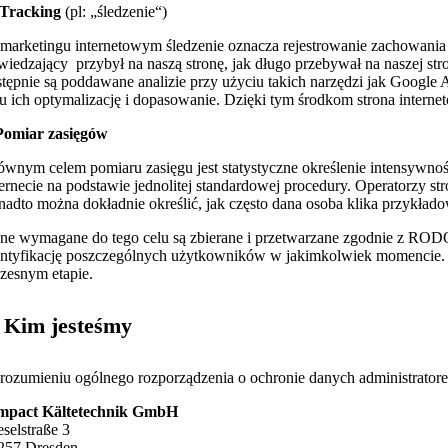
 Tracking
(pl: „śledzenie“)
marketingu internetowym śledzenie oznacza rejestrowanie zachowania 
wiedzający przybył na naszą stronę, jak długo przebywał na naszej stron
stępnie są poddawane analizie przy użyciu takich narzędzi jak Google
lu ich optymalizację i dopasowanie. Dzięki tym środkom strona internet
 Pomiar zasięgów
ównym celem pomiaru zasięgu jest statystyczne określenie intensywno
ternecie na podstawie jednolitej standardowej procedury. Operatorzy st
nadto można dokładnie określić, jak często dana osoba klika przykłado
ne wymagane do tego celu są zbierane i przetwarzane zgodnie z RODO
entyfikację poszczególnych użytkowników w jakimkolwiek momencie. D
zesnym etapie.
. Kim jesteśmy
rozumieniu ogólnego rozporządzenia o ochronie danych administratorem 
mpact Kältetechnik GmbH
eselstraße 3
257 Dresden