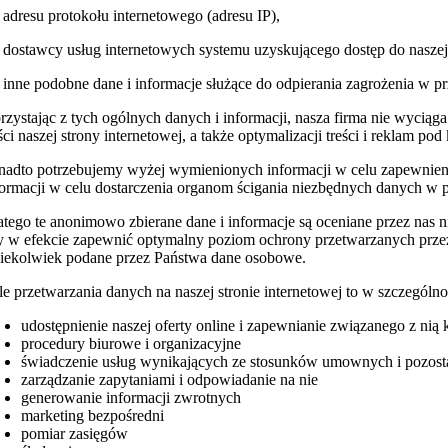
) adresu protokołu internetowego (adresu IP),
) dostawcy usług internetowych systemu uzyskującego dostęp do naszej 
) inne podobne dane i informacje służące do odpierania zagrożenia w 
rzystając z tych ogólnych danych i informacji, nasza firma nie wyci
ści naszej strony internetowej, a także optymalizacji treści i reklam pod 
nadto potrzebujemy wyżej wymienionych informacji w celu zapewnienia 
formacji w celu dostarczenia organom ścigania niezbędnych danych w
atego te anonimowo zbierane dane i informacje są oceniane przez nas n
y w efekcie zapewnić optymalny poziom ochrony przetwarzanych prze
kiekolwiek podane przez Państwa dane osobowe.
le przetwarzania danych na naszej stronie internetowej to w szczególno
udostępnienie naszej oferty online i zapewnianie związanego z ni
procedury biurowe i organizacyjne
świadczenie usług wynikających ze stosunków umownych i pozost
zarządzanie zapytaniami i odpowiadanie na nie
generowanie informacji zwrotnych
marketing bezpośredni
pomiar zasięgów