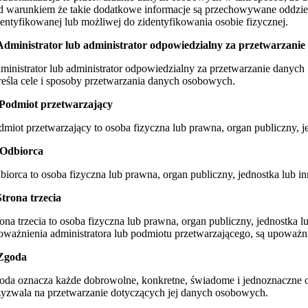
d warunkiem że takie dodatkowe informacje są przechowywane oddziel
dentyfikowanej lub możliwej do zidentyfikowania osobie fizycznej.
 Administrator lub administrator odpowiedzialny za przetwarzani
ministrator lub administrator odpowiedzialny za przetwarzanie danych 
reśla cele i sposoby przetwarzania danych osobowych.
 Podmiot przetwarzający
dmiot przetwarzający to osoba fizyczna lub prawna, organ publiczny, j
 Odbiorca
biorca to osoba fizyczna lub prawna, organ publiczny, jednostka lub in
 Strona trzecia
rona trzecia to osoba fizyczna lub prawna, organ publiczny, jednostka l
oważnienia administratora lub podmiotu przetwarzającego, są upoważ
 Zgoda
oda oznacza każde dobrowolne, konkretne, świadome i jednoznaczne ok
zyzwala na przetwarzanie dotyczących jej danych osobowych.