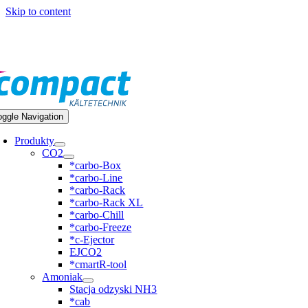
Skip to content
8 32 418-0-444
oggle Navigation
Produkty
CO2
*carbo-Box
*carbo-Line
*carbo-Rack
*carbo-Rack XL
*carbo-Chill
*carbo-Freeze
*c-Ejector
EJCO2
*cmartR-tool
Amoniak
Stacja odzyski NH3
*cab