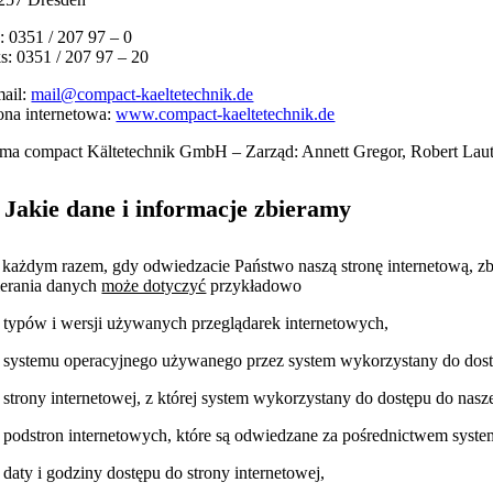
.: 0351 / 207 97 – 0
ks: 0351 / 207 97 – 20
mail:
mail@compact-kaeltetechnik.de
rona internetowa:
www.compact-kaeltetechnik.de
rma compact Kältetechnik GmbH – Zarząd: Annett Gregor, Robert Lauth
. Jakie dane i informacje zbieramy
 każdym razem, gdy odwiedzacie Państwo naszą stronę internetową, zbi
ierania danych
może dotyczyć
przykładowo
) typów i wersji używanych przeglądarek internetowych,
) systemu operacyjnego używanego przez system wykorzystany do dostę
) strony internetowej, z której system wykorzystany do dostępu do naszej
) podstron internetowych, które są odwiedzane za pośrednictwem system
) daty i godziny dostępu do strony internetowej,