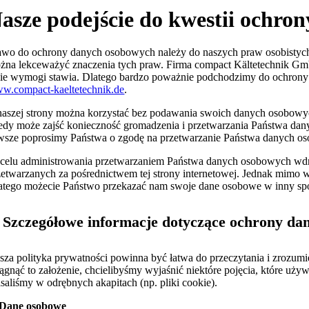
asze podejście do kwestii ochro
awo do ochrony danych osobowych należy do naszych praw osobistych. Ż
żna lekceważyć znaczenia tych praw. Firma compact Kältetechnik Gmb
kie wymogi stawia. Dlatego bardzo poważnie podchodzimy do ochrony 
w.compact-kaeltetechnik.de
.
naszej strony można korzystać bez podawania swoich danych osobowych.
edy może zajść konieczność gromadzenia i przetwarzania Państwa danych
wsze poprosimy Państwa o zgodę na przetwarzanie Państwa danych o
celu administrowania przetwarzaniem Państwa danych osobowych wdroż
zetwarzanych za pośrednictwem tej strony internetowej. Jednak mimo
atego możecie Państwo przekazać nam swoje dane osobowe w inny spos
. Szczegółowe informacje dotyczące ochrony d
sza polityka prywatności powinna być łatwa do przeczytania i zrozumi
iągnąć to założenie, chcielibyśmy wyjaśnić niektóre pojęcia, które uż
isaliśmy w odrębnych akapitach (np. pliki cookie).
 Dane osobowe