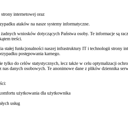
strony internetowej oraz
przypadku ataków na nasze systemy informatyczne.
ąga żadnych wniosków dotyczących Państwa osoby. Te informacje są r
kątem treści.
stałej funkcjonalności naszej infrastruktury IT i technologii strony
 przypadku postępowania karnego.
ie tylko do celów statystycznych, lecz także w celu optymalizacji och
z nas danych osobowych. Te anonimowe dane z plików dziennika serw
ści:
ą komfortu użytkowania dla użytkownika
ałych usług