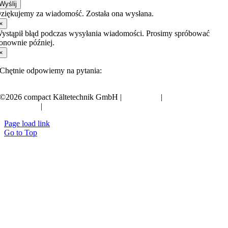
Wyślij
ziękujemy za wiadomość. Została ona wysłana.
×
ystąpił błąd podczas wysyłania wiadomości. Prosimy spróbować
onownie później.
×
Chętnie odpowiemy na pytania:
+49 351 20797-0
©2026 compact Kältetechnik GmbH |
Impressum
|
Polityka
prywatności
|
OWH
Page load link
Go to Top