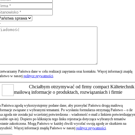
rzetwarzamy Państwa dane w celu realizacji zapytania oraz kontaktu. Więcej informacji znajdą
aństwo w naszej
polityce prywatności
.
Chciałbym otrzymywać od firmy compact Kältetechnik
mailową informacje o produktach, rozwiązaniach i firmie
a Państwa zgodą wykorzystujemy podane dane, aby przesyłać Państwu drogą mailową
nformacje związane z wybranymi tematami. Po wysłaniu formularza otrzymają Państwo – o ile
aka zgoda nie została już wcześniej potwierdzona – wiadomość e-mail z linkiem potwierdzający
double opt-in). Dopiero po kliknięciu tego linku rejestracja dotycząca wybranych tematów
ostanie zakończona. Mogą Państwo w każdej chwili wycofać swoją zgodę ze skutkiem na
rzyszłość. Więcej informacji znajdą Państwo w naszej
polityce prywatności
.