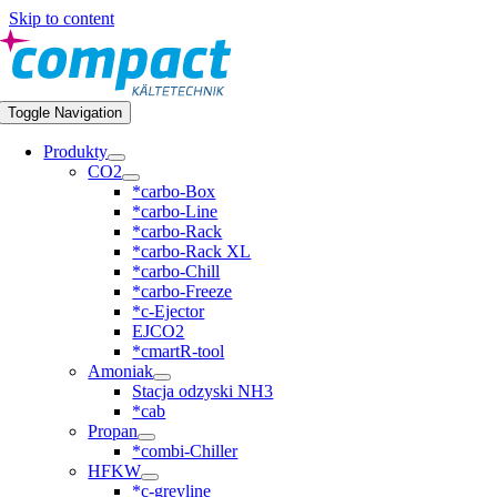
Skip to content
Toggle Navigation
Produkty
CO2
*carbo-Box
*carbo-Line
*carbo-Rack
*carbo-Rack XL
*carbo-Chill
*carbo-Freeze
*c-Ejector
EJCO2
*cmartR-tool
Amoniak
Stacja odzyski NH3
*cab
Propan
*combi-Chiller
HFKW
*c-greyline