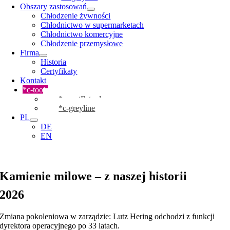
Obszary zastosowań
Chłodzenie żywności
Chłodnictwo w supermarketach
Chłodnictwo komercyjne
Chłodzenie przemysłowe
Firma
Historia
Certyfikaty
Kontakt
*c-tools
*cmartR-tool
*c-greyline
PL
DE
EN
Kamienie milowe – z naszej historii
2026
Zmiana pokoleniowa w zarządzie: Lutz Hering odchodzi z funkcji
dyrektora operacyjnego po 33 latach.