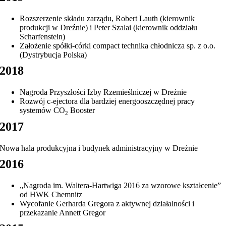
Rozszerzenie składu zarządu, Robert Lauth (kierownik
produkcji w Dreźnie) i Peter Szalai (kierownik oddziału
Scharfenstein)
Założenie spółki-córki compact technika chłodnicza sp. z o.o.
(Dystrybucja Polska)
2018
Nagroda Przyszłości Izby Rzemieślniczej w Dreźnie
Rozwój c-ejectora dla bardziej energooszczędnej pracy
systemów CO
Booster
2
2017
Nowa hala produkcyjna i budynek administracyjny w Dreźnie
2016
„Nagroda im. Waltera-Hartwiga 2016 za wzorowe kształcenie”
od HWK Chemnitz
Wycofanie Gerharda Gregora z aktywnej działalności i
przekazanie Annett Gregor