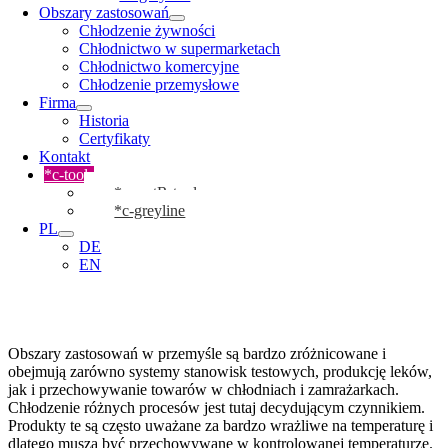
Obszary zastosowań
Chłodzenie żywności
Chłodnictwo w supermarketach
Chłodnictwo komercyjne
Chłodzenie przemysłowe
Firma
Historia
Certyfikaty
Kontakt
*c-tools
*cmartR-tool
*c-greyline
PL
DE
EN
Obszary zastosowań w przemyśle są bardzo zróżnicowane i
obejmują zarówno systemy stanowisk testowych, produkcję leków,
jak i przechowywanie towarów w chłodniach i zamrażarkach.
Chłodzenie różnych procesów jest tutaj decydującym czynnikiem.
Produkty te są często uważane za bardzo wrażliwe na temperaturę i
dlatego muszą być przechowywane w kontrolowanej temperaturze.