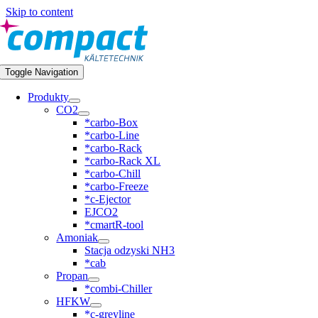
Skip to content
Toggle Navigation
Produkty
CO2
*carbo-Box
*carbo-Line
*carbo-Rack
*carbo-Rack XL
*carbo-Chill
*carbo-Freeze
*c-Ejector
EJCO2
*cmartR-tool
Amoniak
Stacja odzyski NH3
*cab
Propan
*combi-Chiller
HFKW
*c-greyline