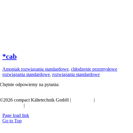
*cab
Amoniak rozwiązania standardowe
,
chłodzenie przemysłowe
rozwiązania standardowe
,
rozwiązania standardowe
Chętnie odpowiemy na pytania:
+49 351 20797-0
©2026 compact Kältetechnik GmbH |
Impressum
|
Polityka
prywatności
|
OWH
Page load link
Go to Top