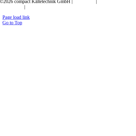
©2026 compact Kältetechnik GmbH |
Impressum
|
Polityka
prywatności
|
OWH
Page load link
Go to Top