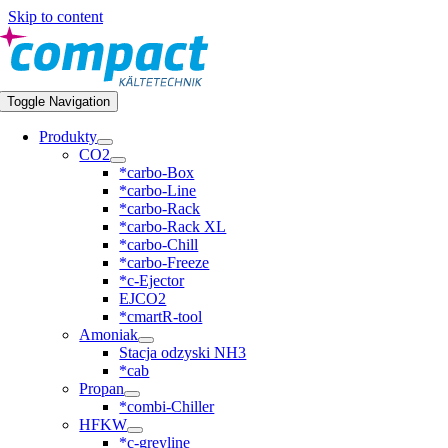
Skip to content
Toggle Navigation
Produkty
CO2
*carbo-Box
*carbo-Line
*carbo-Rack
*carbo-Rack XL
*carbo-Chill
*carbo-Freeze
*c-Ejector
EJCO2
*cmartR-tool
Amoniak
Stacja odzyski NH3
*cab
Propan
*combi-Chiller
HFKW
*c-greyline