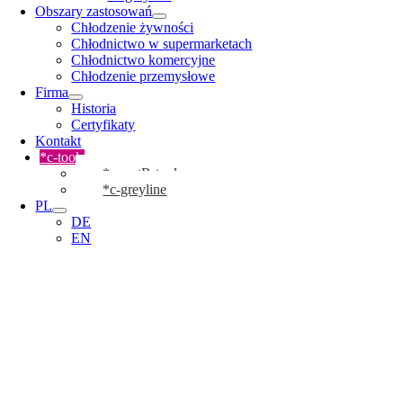
Obszary zastosowań
Chłodzenie żywności
Chłodnictwo w supermarketach
Chłodnictwo komercyjne
Chłodzenie przemysłowe
Firma
Historia
Certyfikaty
Kontakt
*c-tools
*cmartR-tool
*c-greyline
PL
DE
EN